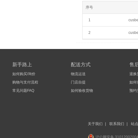
序号
1
cusb
2
cusb
新手路上
配送方式
售
如何购买/询价
物流运送
退换
购物与支付流程
门店自提
如何
常见问题FAQ
如何验收货物
预约
关于我们
|
联系我们
|
站
沪公网安备 3101200200