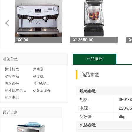
¥0.00
¥12650.00
¥
产品描述
相关分类
Schaerer瑞士原装...
榨汁机类
净水器
¥0.00
商品参数
冰箱冷柜
制冰机
热水设备
其他/Oth...
¥0.00
冰沙机/料理...
奶茶店设备
规格参数
冰淇淋机
规格：
350*5
电源：
​220V​
台湾spar士邦SP80...
最近上新
¥6600.00
储冰量：
​4kg
包装参数