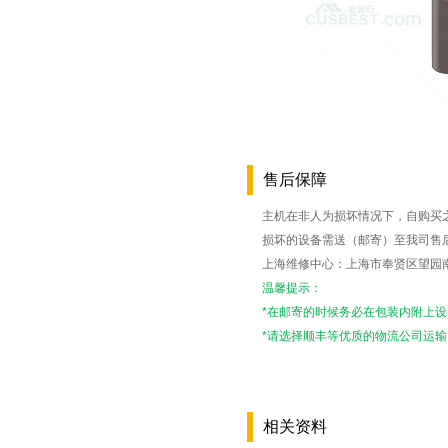
美国汉美驰冰沙机Hami...
¥0.00
售后保障
主机在非人为损坏情况下，自购买
日本ZOJIRUSHI/...
损坏的设备需送（邮寄）至我司售
¥0.00
上海维修中心：上海市奉贤区望园南路15
温馨提示：
*在邮寄的时候务必在包装内附上
*请选择顺丰等优质的物流公司运
相关资料