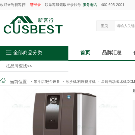
欢迎来到新客行!
请登录
联系客服索取登录账号
服务电话
400-605-2001
宝贝
全部商品分类
首页
品牌汇总
按品牌查找
>>
当前位置:
>
果汁店/吧台设备
>
冰沙机/料理搅拌机
>
星崎自动出冰机DCM-