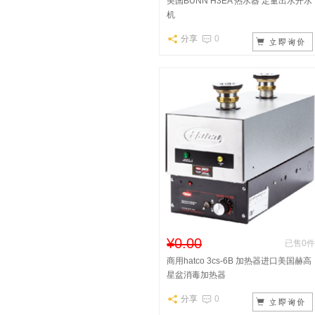
美国BUNN H3EA 热水器 定量出水开水
机
分享
0
¥0.00
已售0件
商用hatco 3cs-6B 加热器进口美国赫高
星盆消毒加热器
分享
0