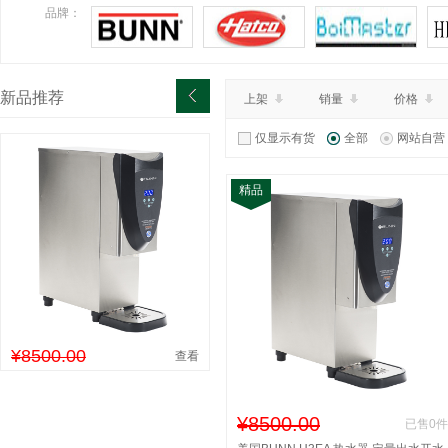
品牌：
新品推荐
上架
销量
价格
仅显示有货
全部
网站自营
精品
¥8500.00
查看
¥8500.00
已售0件