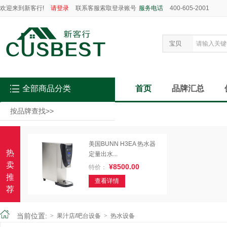
欢迎来到新客行!
请登录
联系客服索取登录账号
服务电话
400-605-2001
宝贝
全部商品分类
首页
品牌汇总
按品牌查找
>>
美国BUNN H3EA 热水器
热
定量出水...
卖
¥8500.00
特价：
推
查看详情
荐
当前位置:
>
果汁店/吧台设备
>
热水设备