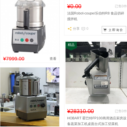
¥0.00
已售0件
法国Robot-coupe/乐伯特R8 食品切碎
搅拌机
分享
0
精品
¥7999.00
查看
¥28310.00
已售0件
HOBART 霍巴特FP100商用酒店厨房设
备蔬菜加工机桌面台式加工切菜机