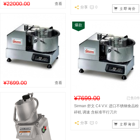
¥22000.00
查看
分享
0
爆款
¥7699.00
查看
¥7699.00
已售0件
Sirman 舒文 C4 V.V. 进口不锈钢食品粉
碎机 调速 含标准平行刀片
分享
0