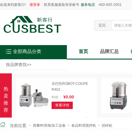
欢迎来到新客行!
请登录
联系客服索取登录账号
服务电话
400-605-2001
宝贝
全部商品分类
首页
品牌汇总
按品牌查找
>>
乐巴托ROBOT-COUPE
热
R402 ...
卖
¥0.00
特价：
推
查看详情
荐
Sirman 舒文 C4 V.V. 进口...
当前位置:
>
西餐料理/粗加工设备
>
食品料理搅拌机
>
切碎机