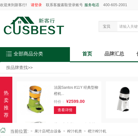
欢迎来到新客行!
请登录
联系客服索取登录账号
服务电话
400-605-2001
宝贝
全部商品分类
首页
品牌汇总
按品牌查找
>>
法国Santos #11Y 经典型柳
热
橙机...
卖
¥2599.00
特价：
推
查看详情
荐
进口 意大利sirman舒文榨
汁机APO...
当前位置:
>
果汁店/吧台设备
>
榨汁机类
>
橙汁榨汁机