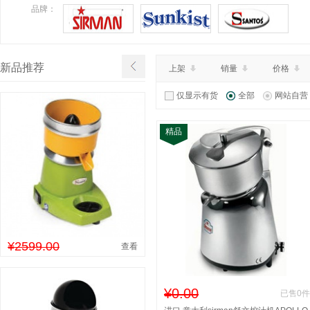
¥0.00
特价：
品牌：
查看详情
新品推荐
上架
销量
价格
仅显示有货
全部
网站自营
精品
¥2599.00
查看
¥0.00
已售0件