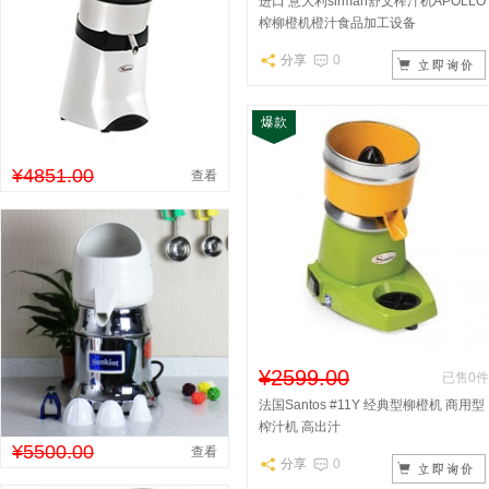
进口 意大利sirman舒文榨汁机APOLLO
榨柳橙机橙汁食品加工设备
分享
0
爆款
¥4851.00
查看
¥2599.00
已售0件
法国Santos #11Y 经典型柳橙机 商用型
榨汁机 高出汁
¥5500.00
查看
分享
0