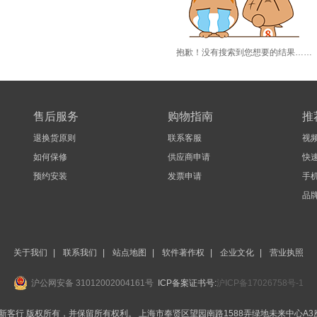
抱歉！没有搜索到您想要的结果……
售后服务
购物指南
推
退换货原则
联系客服
视
如何保修
供应商申请
快
预约安装
发票申请
手机
品
关于我们
|
联系我们
|
站点地图
|
软件著作权
|
企业文化
|
营业执照
沪公网安备 31012002004161号
ICP备案证书号:
沪ICP备17026758号-1
BEST-新客行 版权所有，并保留所有权利。
上海市奉贤区望园南路1588弄绿地未来中心A3座