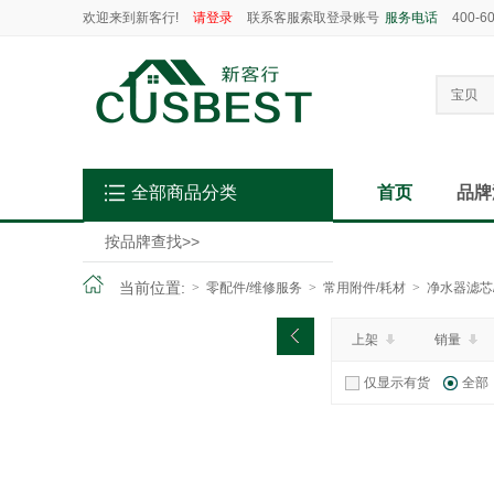
欢迎来到新客行!
请登录
联系客服索取登录账号
服务电话
400-6
宝贝
全部商品分类
首页
品牌
按品牌查找
>>
当前位置:
>
零配件/维修服务
>
常用附件/耗材
>
净水器滤芯/
上架
销量
仅显示有货
全部