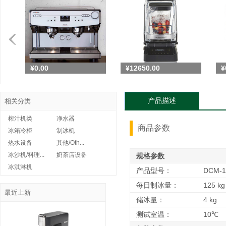
¥0.00
¥0.00
¥12650.00
¥
意大利商用烤箱QUICK...
¥0.00
产品描述
相关分类
榨汁机类
净水器
商品参数
冰箱冷柜
制冰机
热水设备
其他/Oth...
美国进口商用冰沙机Ham...
¥0.00
¥6533.00
冰沙机/料理...
奶茶店设备
规格参数
冰淇淋机
产品型号：
DCM-1
每日制冰量：
125 kg
最近上新
储冰量：
4 kg
测试室温：
10℃
商用进口厨师机和面机 H...