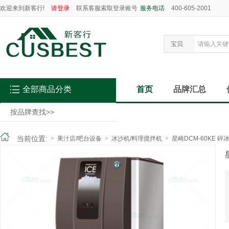
欢迎来到新客行!
请登录
联系客服索取登录账号
服务电话
400-605-2001
宝贝
全部商品分类
首页
品牌汇总
按品牌查找
>>
当前位置:
>
果汁店/吧台设备
>
冰沙机/料理搅拌机
>
星崎DCM-60KE 