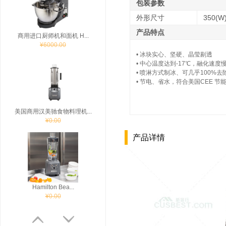
包装参数
¥6000.00
外形尺寸
350(W
产品特点
• 冰块实心、坚硬、晶莹剔透
• 中心温度达到-17℃，融化速
美国商用汉美驰食物料理机...
• 喷淋方式制冰、可几乎100%
¥0.00
• 节电、省水，符合美国CEE 节
产品详情
Hamilton Bea...
¥0.00
美国汉美驰冰沙机Hami...