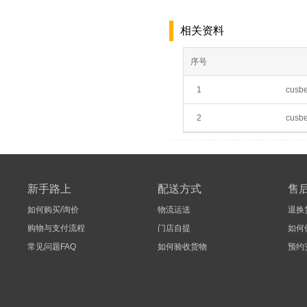
相关资料
序号
1
cusb
2
cusb
新手路上
配送方式
售
如何购买/询价
物流运送
退换
购物与支付流程
门店自提
如何
常见问题FAQ
如何验收货物
预约