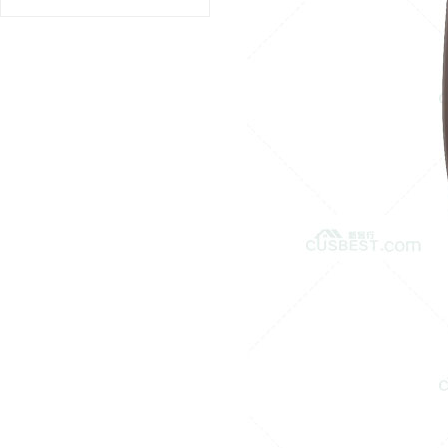
¥0.00
日本ZOJIRUSHI/...
¥0.00