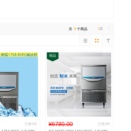
1
/1
共
9
个商品
精品
¥6780.00
已售0件
已售0件