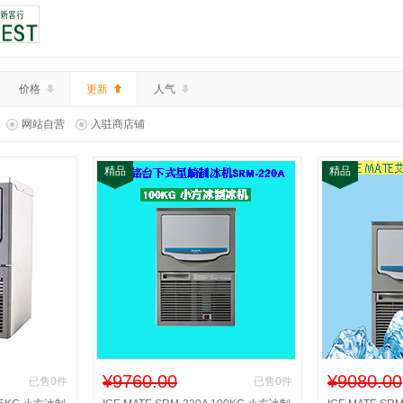
价格
更新
人气
网站自营
入驻商店铺
精品
精品
¥9760.00
¥9080.00
已售0件
已售0件