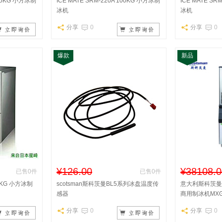
125KG 小方冰制
ICE MATE SRM-220A 100KG 小方冰制
ICE MATE SR
冰机
冰机
分享
0
分享
0
爆款
新品
¥126.00
¥38108.0
已售0件
已售0件
46KG 小方冰制
scotsman斯科茨曼BL5系列冰盘温度传
意大利斯科茨曼S
感器
商用制冰机MXG
分享
0
分享
0