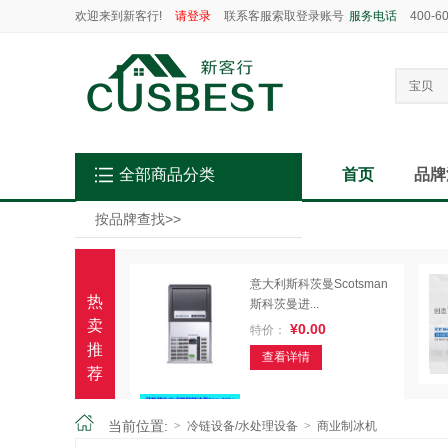
欢迎来到新客行!
请登录
联系客服索取登录账号
服务电话
400-6
宝贝
全部商品分类
首页
品牌
按品牌查找
>>
意大利斯科茨曼Scotsman
热
斯科茨曼进...
卖
¥0.00
特价：
推
查看详情
荐
ICE MATE SRM-220A 10...
当前位置:
>
冷链设备/水处理设备
>
商业制冰机