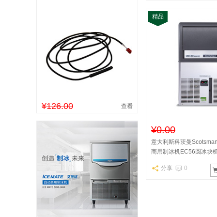
精品
¥126.00
查看
¥0.00
意大利斯科茨曼Scotsm
商用制冰机EC56圆冰块
分享
0