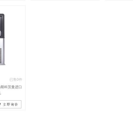
已售0件
an斯科茨曼进口
机