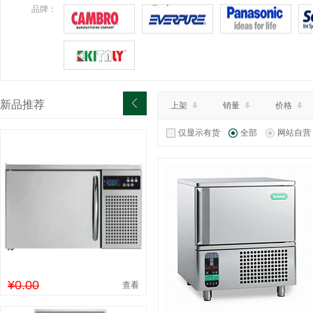
¥0.00
特价：
品牌：
查看详情
新品推荐
上架
销量
价格
仅显示有货
全部
网站自营
¥0.00
查看