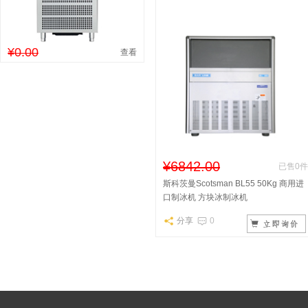
¥0.00
查看
¥6842.00
已售0件
斯科茨曼Scotsman BL55 50Kg 商用进
口制冰机 方块冰制冰机
分享
0