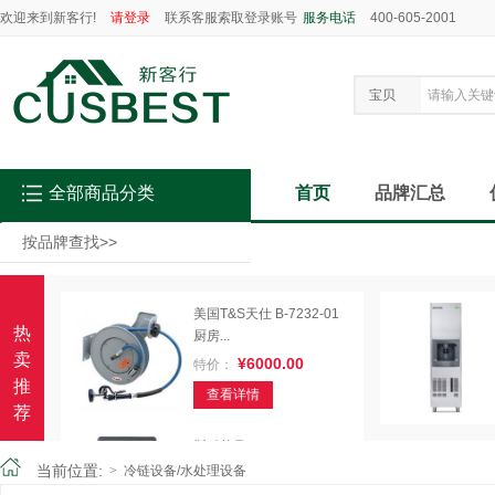
欢迎来到新客行!
请登录
联系客服索取登录账号
服务电话
400-605-2001
宝贝
全部商品分类
首页
品牌汇总
按品牌查找
>>
美国T&S天仕 B-7232-01
热
厨房...
卖
¥6000.00
特价：
推
查看详情
荐
斯科茨曼Scotsman AC46
24...
当前位置:
>
冷链设备/水处理设备