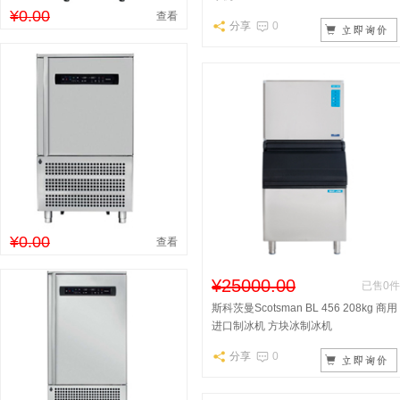
¥0.00
查看
分享
0
¥0.00
查看
¥25000.00
已售0件
斯科茨曼Scotsman BL 456 208kg 商用
进口制冰机 方块冰制冰机
分享
0