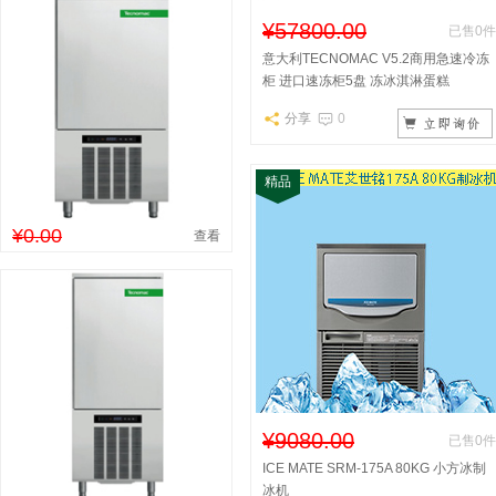
¥57800.00
已售0件
意大利TECNOMAC V5.2商用急速冷冻
柜 进口速冻柜5盘 冻冰淇淋蛋糕
分享
0
精品
¥0.00
查看
¥9080.00
已售0件
ICE MATE SRM-175A 80KG 小方冰制
冰机