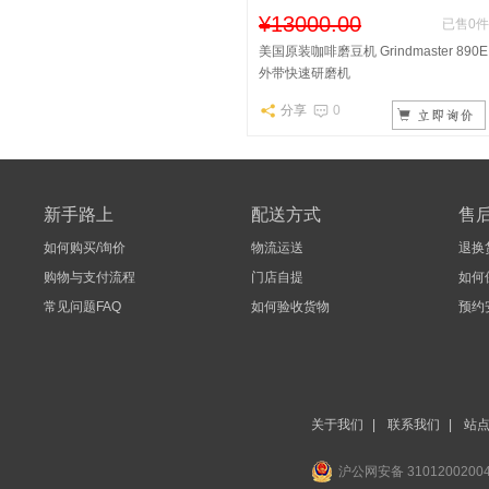
¥13000.00
已售0件
美国原装咖啡磨豆机 Grindmaster 890E
外带快速研磨机
分享
0
新手路上
配送方式
售
如何购买/询价
物流运送
退换
购物与支付流程
门店自提
如何
常见问题FAQ
如何验收货物
预约
关于我们
|
联系我们
|
站
沪公网安备 3101200200