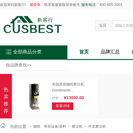
欢迎来到新客行!
请登录
联系客服索取登录账号
服务电话
400-605-2001
宝贝
全部商品分类
首页
品牌汇总
按品牌查找
>>
美国原装咖啡磨豆机
热
Grindmaste...
卖
¥13000.00
特价：
推
查看详情
荐
当前位置:
>
咖啡、萃茶设备/原料
>
磨豆机
>
外卖磨豆机