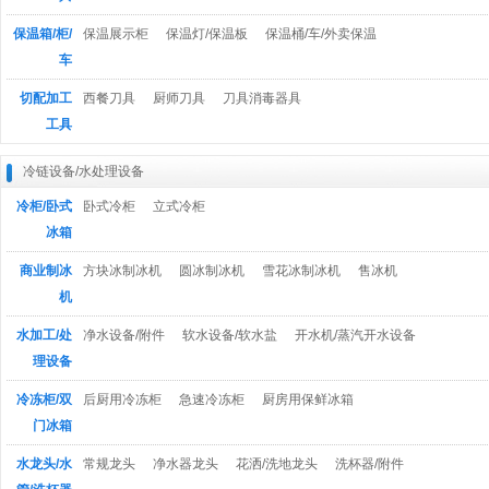
保温箱/柜/
保温展示柜
保温灯/保温板
保温桶/车/外卖保温
车
切配加工
西餐刀具
厨师刀具
刀具消毒器具
工具
冷链设备/水处理设备
冷柜/卧式
卧式冷柜
立式冷柜
冰箱
商业制冰
方块冰制冰机
圆冰制冰机
雪花冰制冰机
售冰机
机
水加工/处
净水设备/附件
软水设备/软水盐
开水机/蒸汽开水设备
理设备
冷冻柜/双
后厨用冷冻柜
急速冷冻柜
厨房用保鲜冰箱
门冰箱
水龙头/水
常规龙头
净水器龙头
花洒/洗地龙头
洗杯器/附件