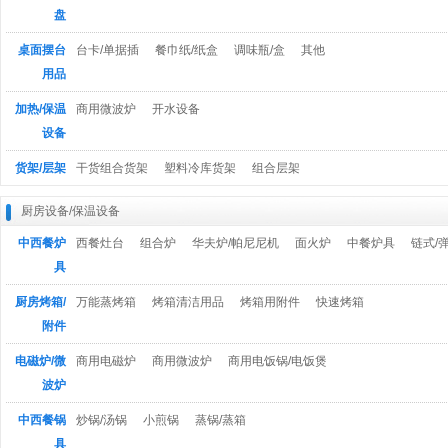
盘
桌面摆台
台卡/单据插
餐巾纸/纸盒
调味瓶/盒
其他
用品
加热/保温
商用微波炉
开水设备
设备
货架/层架
干货组合货架
塑料冷库货架
组合层架
厨房设备/保温设备
中西餐炉
西餐灶台
组合炉
华夫炉/帕尼尼机
面火炉
中餐炉具
链式/
具
厨房烤箱/
万能蒸烤箱
烤箱清洁用品
烤箱用附件
快速烤箱
附件
电磁炉/微
商用电磁炉
商用微波炉
商用电饭锅/电饭煲
波炉
中西餐锅
炒锅/汤锅
小煎锅
蒸锅/蒸箱
具