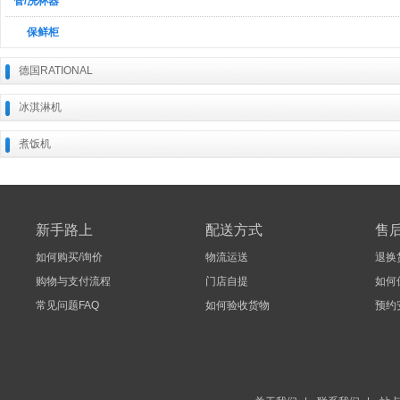
管/洗杯器
保鲜柜
德国RATIONAL
冰淇淋机
煮饭机
新手路上
配送方式
售
如何购买/询价
物流运送
退换
购物与支付流程
门店自提
如何
常见问题FAQ
如何验收货物
预约