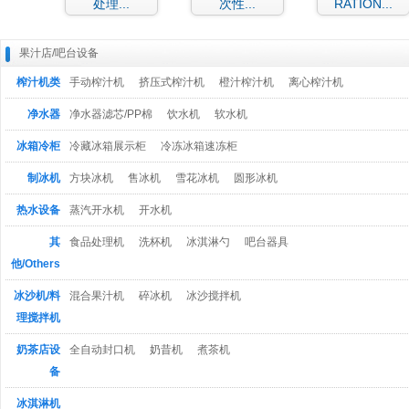
处理...
次性...
RATION...
果汁店/吧台设备
榨汁机类
手动榨汁机
挤压式榨汁机
橙汁榨汁机
离心榨汁机
净水器
净水器滤芯/PP棉
饮水机
软水机
冰箱冷柜
冷藏冰箱展示柜
冷冻冰箱速冻柜
制冰机
方块冰机
售冰机
雪花冰机
圆形冰机
热水设备
蒸汽开水机
开水机
其
食品处理机
洗杯机
冰淇淋勺
吧台器具
他/Others
冰沙机/料
混合果汁机
碎冰机
冰沙搅拌机
理搅拌机
奶茶店设
全自动封口机
奶昔机
煮茶机
备
冰淇淋机