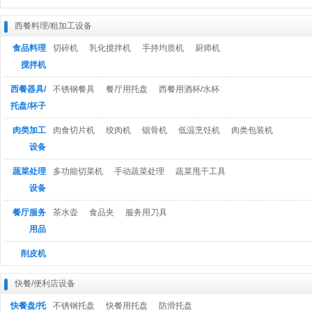
西餐料理/粗加工设备
食品料理
切碎机
乳化搅拌机
手持均质机
厨师机
搅拌机
西餐器具/
不锈钢餐具
餐厅用托盘
西餐用酒杯/水杯
托盘/杯子
肉类加工
肉食切片机
绞肉机
锯骨机
低温烹饪机
肉类包装机
设备
蔬菜处理
多功能切菜机
手动蔬菜处理
蔬菜甩干工具
设备
餐厅服务
茶水壶
食品夹
服务用刀具
用品
削皮机
快餐/便利店设备
快餐盘/托
不锈钢托盘
快餐用托盘
防滑托盘