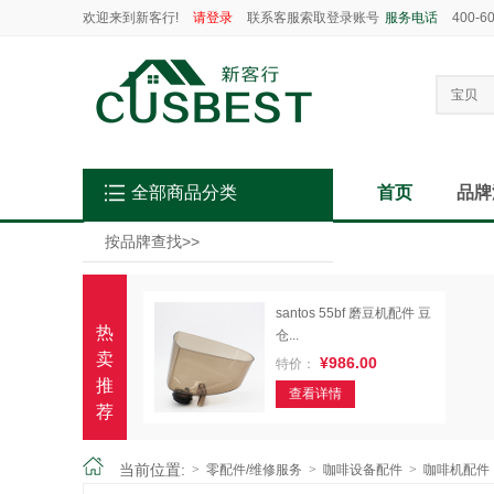
欢迎来到新客行!
请登录
联系客服索取登录账号
服务电话
400-6
宝贝
全部商品分类
首页
品牌
按品牌查找
>>
santos 55bf 磨豆机配件 豆
热
仓...
卖
¥986.00
特价：
推
查看详情
荐
当前位置:
>
零配件/维修服务
>
咖啡设备配件
>
咖啡机配件