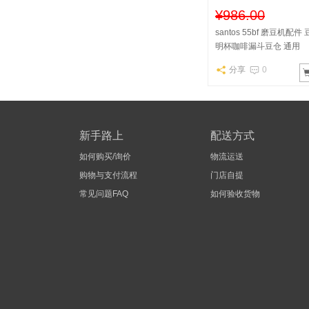
¥986.00
santos 55bf 磨豆机配
明杯咖啡漏斗豆仓 通用
分享
0
新手路上
配送方式
如何购买/询价
物流运送
购物与支付流程
门店自提
常见问题FAQ
如何验收货物