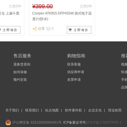
¥399.00
已售0件
已售0件
件 豆仓 上漏斗透
Cooper-ATKINS DFP450W 袋式电子温
度计(防水)
分享
0
售后服务
购物指南
推
退换货原则
联系客服
视
如何保修
供应商申请
快
预约安装
发票申请
手机
品
关于我们
|
联系我们
|
站点地图
|
软件著作权
|
企业文化
|
营业执照
沪公网安备 31012002004161号
ICP备案证书号:
沪ICP备17026758号-1