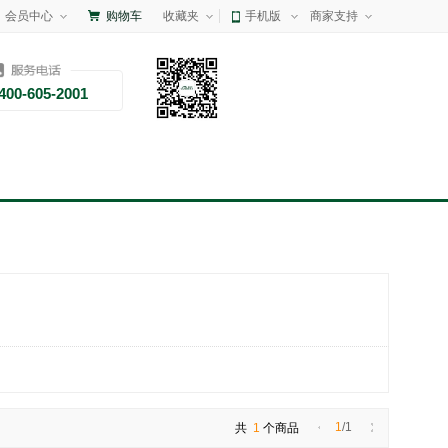
会员中心
购物车
收藏夹
手机版
商家支持
400-605-2001
1
/1
共
1
个商品