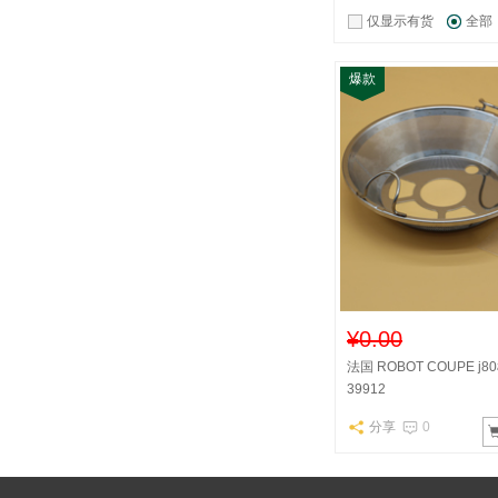
仅显示有货
全部
爆款
¥0.00
法国 ROBOT COUPE j
39912
分享
0