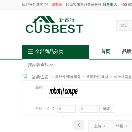
欢迎来到新客行!
请登录
联系客服索取登录账号
服务电话
400-6
宝贝
全部商品分类
首页
品牌
按品牌查找
>>
当前位置:
>
零配件/维修服务
>
常用附件/耗材
>
榨汁机网篮
品牌：
价格：
0 - 0
确定
上架
销量