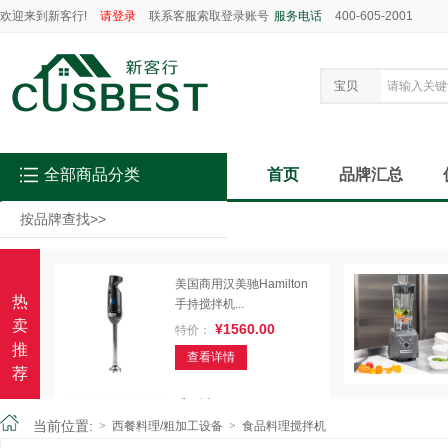
欢迎来到新客行!
请登录
联系客服索取登录账号
服务电话
400-605-2001
宝贝
全部商品分类
首页
品牌汇总
按品牌查找
>>
美国商用汉美驰Hamilton
热
手持搅拌机...
卖
¥1560.00
特价：
推
查看详情
荐
乐巴托ROBOT-COUPE
R402 ...
当前位置:
>
西餐料理/粗加工设备
>
食品料理搅拌机