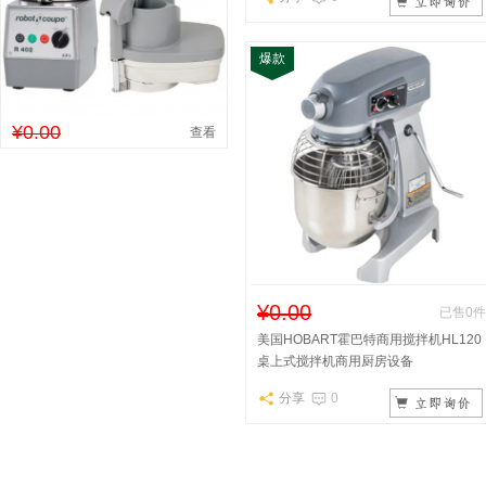
爆款
¥0.00
查看
¥0.00
已售0件
美国HOBART霍巴特商用搅拌机HL120
桌上式搅拌机商用厨房设备
分享
0