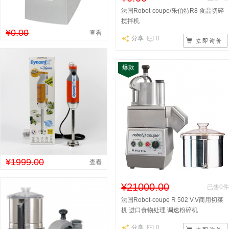
法国Robot-coupe/乐伯特R8 食品切碎
搅拌机
¥0.00
查看
分享
0
爆款
¥1999.00
查看
¥21000.00
已售0件
法国Robot-coupe R 502 V.V商用切菜
机 进口食物处理 调速粉碎机
分享
0