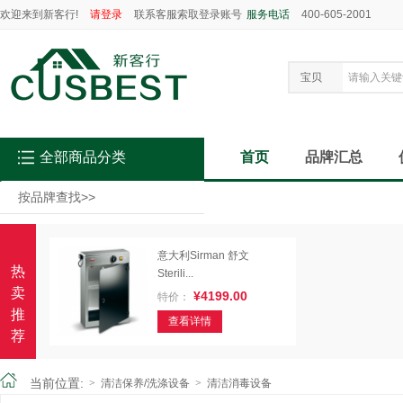
欢迎来到新客行!
请登录
联系客服索取登录账号
服务电话
400-605-2001
宝贝
全部商品分类
首页
品牌汇总
按品牌查找
>>
意大利Sirman 舒文
热
Sterili...
卖
¥4199.00
特价：
推
查看详情
荐
当前位置:
>
清洁保养/洗涤设备
>
清洁消毒设备