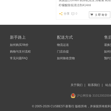
美国进口Urnex 制冰机清洗 消毒液 商用
柠檬酸除垢清洁剂414ml
分享
0
新手路上
配送方式
售
如何购买/询价
物流运送
退换
购物与支付流程
门店自提
如何
常见问题FAQ
如何验收货物
预约
关于我们
|
联系我们
|
站
沪公网安备 3101200200
© 2005-2026 CUSBEST-新客行 版权所有，并保留所有权