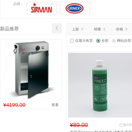
品牌：
新品推荐
上架
销量
价格
仅显示有货
全部
网站自营
¥4199.00
查看
¥89.00
已售0件