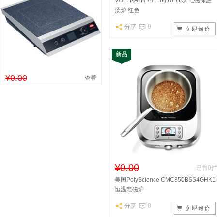
VOLLRATH 74110410 11Qt 电磁保温
汤炉 红色
分享
0
新品
¥0.00
查看
¥0.00
已售0件
美国PolyScience CMC850BSS4GHK1
恒温电磁炉
分享
0