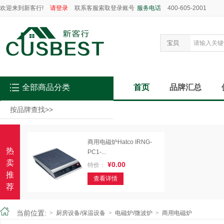
欢迎来到新客行!
请登录
联系客服索取登录账号
服务电话
400-605-2001
宝贝
全部商品分类
首页
品牌汇总
按品牌查找
>>
商用电磁炉Hatco IRNG-
热
PC1-...
卖
¥0.00
特价：
推
查看详情
荐
当前位置:
>
厨房设备/保温设备
>
电磁炉/微波炉
>
商用电磁炉