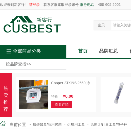
欢迎来到新客行!
请登录
联系客服索取登录账号
服务电话
400-605-2001
宝贝
全部商品分类
首页
品牌汇总
按品牌查找
>>
Cooper-ATKINS 2560 冷...
热
卖
¥0.00
特价：
推
查看详情
荐
当前位置:
>
烘焙器具/商用烤箱
>
烘培用工具
>
温度计/计量工具/电子秤