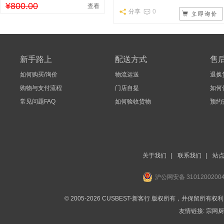
¥800.00
查看
分享
0
新手路上
配送方式
售
如何购买/询价
物流运送
退换
购物与支付流程
门店自提
如何
常见问题FAQ
如何验收货物
预约
关于我们
|
联系我们
|
站
沪公网安备 3101200200
© 2005-2026 CUSBEST-新客行 版权所有，并保留所有权
友情链接:
宗网厨