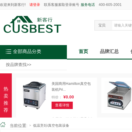
欢迎来到新客行!
请登录
联系客服索取登录账号
服务电话
400-605-2001
宝贝
全部商品分类
首页
品牌汇总
按品牌查找
>>
美国商用Hamilton真空包
热
装机Pri...
卖
¥0.00
特价：
推
查看详情
荐
商用进口西班牙低温慢煮机
CREATIVE...
当前位置:
>
低温烹饪/真空包装设备