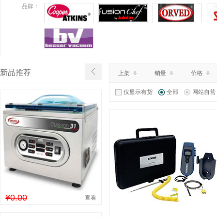
¥3000.00
特价：
品牌：
查看详情
新品推荐
上架
销量
价格
仅显示有货
全部
网站自营
¥0.00
查看